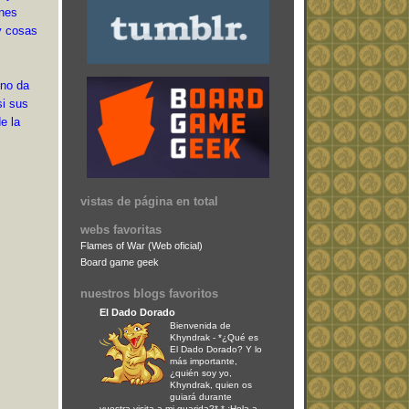
ones
y cosas
 no da
si sus
e la
vistas de página en total
webs favoritas
Flames of War (Web oficial)
Board game geek
nuestros blogs favoritos
El Dado Dorado
Bienvenida de
Khyndrak
-
*¿Qué es
El Dado Dorado? Y lo
más importante,
¿quién soy yo,
Khyndrak, quien os
guiará durante
vuestra visita a mi guarida?* * ¡Hola a