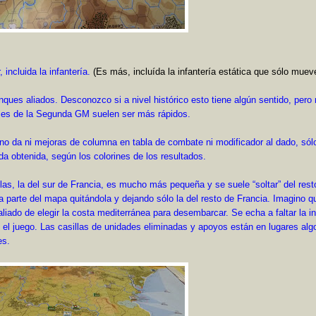
 incluida la infantería.
(Es más, incluída la infantería estática que sólo muev
ques aliados. Desconozco si a nivel histórico esto tiene algún sentido, pero
ames de la Segunda GM suelen ser más rápidos.
 no da ni mejoras de columna en tabla de combate ni modificador al dado, sól
da obtenida, según los colorines de los resultados.
llas, la del sur de Francia, es mucho más pequeña y se suele “soltar” del rest
a parte del mapa quitándola y dejando sólo la del resto de Francia. Imagino q
 aliado de elegir la costa mediterránea para desembarcar. Se echa a faltar la i
 el juego. Las casillas de unidades eliminadas y apoyos están en lugares alg
es.