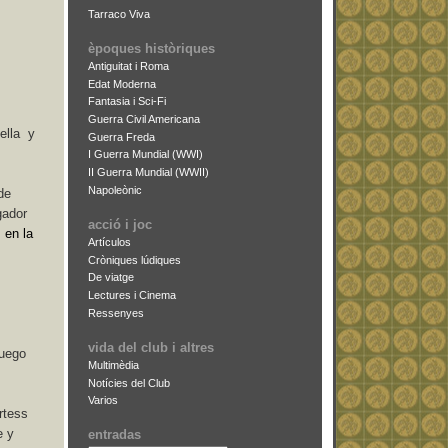
Tarraco Viva
èpoques històriques
Antiguitat i Roma
Edat Moderna
Fantasia i Sci-Fi
Guerra Civil Americana
ella
y
Guerra Freda
I Guerra Mundial (WWI)
II Guerra Mundial (WWII)
Napoleònic
de
gador
acció i joc
 en la
Artículos
Cròniques lúdiques
De viatge
Lectures i Cinema
Ressenyes
vida del club i altres
juego
Multimèdia
Notícies del Club
Varios
rtess
e y
entradas