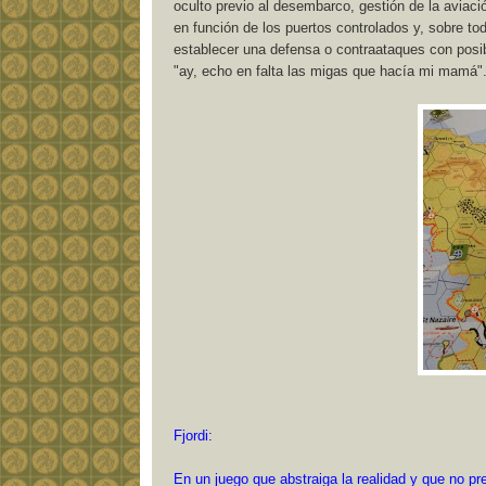
oculto previo al desembarco, gestión de la aviac
en función de los puertos controlados y, sobre tod
establecer una defensa o contraataques con posib
"ay, echo en falta las migas que hacía mi mamá"
Fjordi:
En un juego que abstraiga la realidad y que no pre