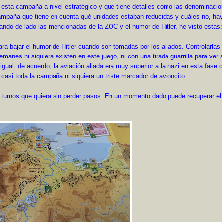
el esta campaña a nivel estratégico y que tiene detalles como las denominaci
 campaña que tiene en cuenta qué unidades estaban reducidas y cuáles no, ha
ando de lado las mencionadas de la ZOC y el humor de Hitler, he visto estas:
ra bajar el humor de Hitler cuando son tomadas por los aliados. Controlarlas
emanes ni siquiera existen en este juego, ni con una tirada guarrilla para ver 
gual: de acuerdo, la aviación aliada era muy superior a la nazi en esta fase d
 casi toda la campaña ni siquiera un triste marcador de avioncito…
s turnos que quiera sin perder pasos. En un momento dado puede recuperar el