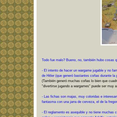
Todo fue malo? Bueno, no, también hubo cosas 
- El intento de hacer un wargame jugable y no fa
de Hitler (que generó bastantes coñas durante la 
(También generó muchas coñas lo bien que cuadrab
"divertirse jugando a wargames" puede ser muy am
- Las fichas son majas, muy coloridas e interesan
fantasma con una jarra de cerveza, el de la fregon
- El reglamento es asequible y no tiene muchas c