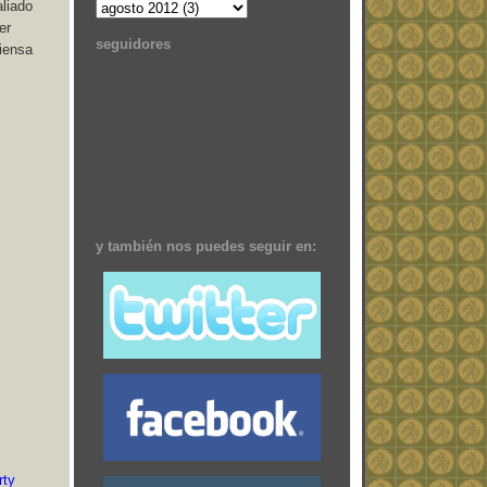
aliado
er
seguidores
piensa
y también nos puedes seguir en:
rty