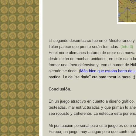
El segundo desembarco fue en el Mediterráneo y 
Tolón parece que pronto serán tomadas.
(foto 3)
En el norte alemanes trataron de crear una nueva 
destrucción de muchas unidades, en este caso l
formar una línea defensiva y, con el humor de Hitl
alemán
se rinde
. (
Más bien que estaba harto de j
partida. Lo de "se rinde" era para tocar la moral ;) 
Conclusión.
En un juego atractivo en cuanto a diseño gráfico, 
testeadas, mal estructuradas y que priman lo ane
sea robusto y coherente. La estética está por enc
Mi puntuación personal para este juego es de 5 s
Europa, un juego muy antiguo pero que contemplab