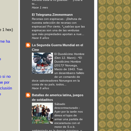
to...
Hace 1 mes
El Telegrama Zimmermann
Recetas con espinacas
-
¡Disfruta de
nuestra selección de recetas con
espinacas! Por cierto, *¿sabías que las
e 1 hex)
espinacas son una de las verduras
que más propiedades aportan a nue...
Hace 6 años
 me ha
La Segunda Guerra Mundial en el
Cine
El Duodécimo Hombre
(Den 12. Mann)
-
*El
o
Duodécimo Hombre
(2017)* Noruega,
Marzo de 1943. Tras
un desembarco fallido
o si no
de un comando de
doce saboteadores Noruegos en la
ue por
costa de su país, todos...
nclusión
Hace 6 años
o
Batallas de america latina, juegos
de soldaditos
Sábado
descontracturado
-
Ayer por la tarde nos
dimos el lujos de
armar una partida de
escaramuza con el
motor de S.o.b.
ambientada en la época victoriana, y