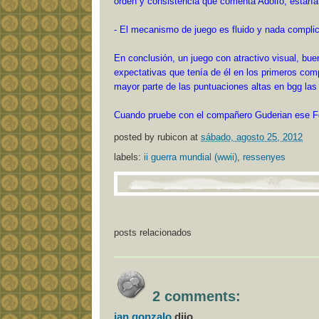
orden y consistencia que comenta Adolfo, estaría
- El mecanismo de juego es fluido y nada complic
En conclusión, un juego con atractivo visual, bue
expectativas que tenía de él en los primeros com
mayor parte de las puntuaciones altas en bgg las 
Cuando pruebe con el compañero Guderian ese F
posted by
rubicon
at
sábado, agosto 25, 2012
labels:
ii guerra mundial (wwii)
,
ressenyes
posts relacionados
2 comments:
jan gonzalo
dijo...