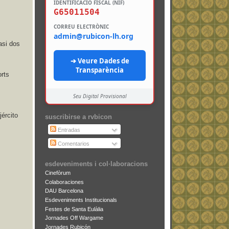
IDENTIFICACIÓ FISCAL (NIF)
G65011504
CORREU ELECTRÒNIC
admin@rubicon-lh.org
asi dos
➔ Veure Dades de
Transparència
orts
Seu Digital Provisional
jército
suscribirse a rvbicon
Entradas
Comentarios
esdeveniments i col·laboracions
Cinefòrum
Colaboraciones
DAU Barcelona
Esdeveniments Institucionals
Festes de Santa Eulàlia
Jornades Off Wargame
Jornades Rubicón