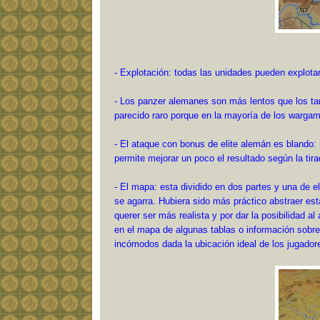
- Explotación: todas las unidades pueden explotar,
- Los panzer alemanes son más lentos que los tan
parecido raro porque en la mayoría de los warg
- El ataque con bonus de elite alemán es blando:
permite mejorar un poco el resultado según la tira
- El mapa: esta dividido en dos partes y una de e
se agarra. Hubiera sido más práctico abstraer est
querer ser más realista y por dar la posibilidad al
en el mapa de algunas tablas o información sobre
incómodos dada la ubicación ideal de los jugador