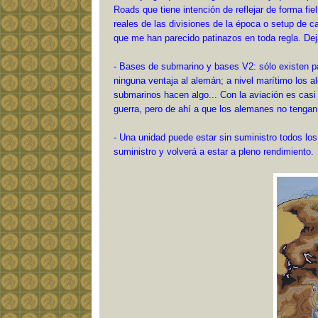
Roads que tiene intención de reflejar de forma fi
reales de las divisiones de la época o setup de
que me han parecido patinazos en toda regla. Dej
- Bases de submarino y bases V2: sólo existen pa
ninguna ventaja al alemán; a nivel marítimo los al
submarinos hacen algo... Con la aviación es casi i
guerra, pero de ahí a que los alemanes no tengan
- Una unidad puede estar sin suministro todos lo
suministro y volverá a estar a pleno rendimiento.