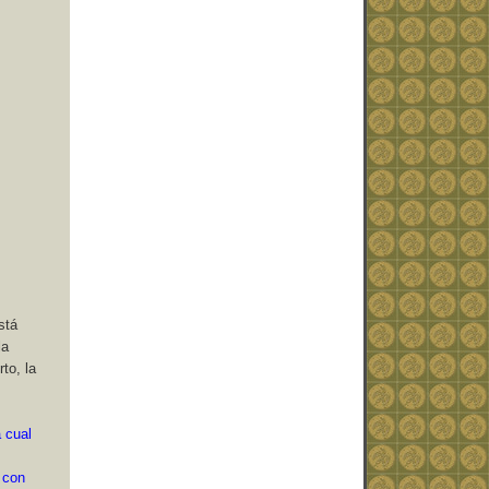
stá
la
to, la
a cual
 con