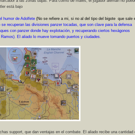
marcador a las zonas bajas.
Para colmo de males, el jugador alemán no pued
tler está bajo
l humor de Adolfete
(No se refiere a mi, si no al del tipo del bigote que sale 
no se recuperan las divisiones panzer tocadas, que son clave para la defensa
aques con panzer donde hay explotación, y recuperando ciertos hexágonos
a Ramos). El aliado lo mueve tomando puertos y ciudades.
fichas support, que dan ventajas en el combate. El aliado recibe una cantidad