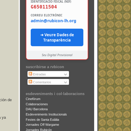
IDENTIFICACIÓ FISCAL (NIF)
G65011504
CORREU ELECTRÒNIC
admin@rubicon-lh.org
➔ Veure Dades de
Transparència
Seu Digital Provisional
suscribirse a rvbicon
Entradas
Comentarios
esdeveniments i col·laboracions
Cinefòrum
ción de
Colaboraciones
DAU Barcelona
Esdeveniments Institucionals
a ya
Festes de Santa Eulàlia
Jornades Off Wargame
Jornades Rubicón