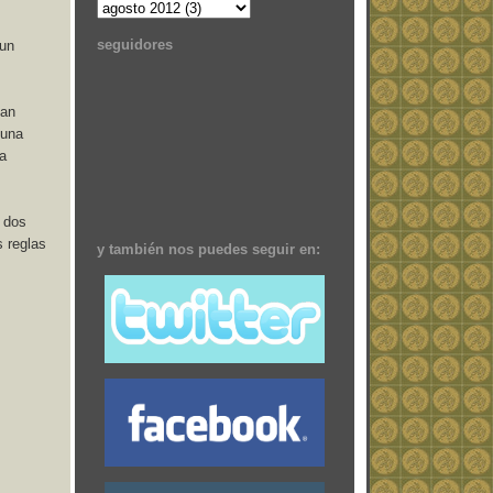
seguidores
 un
han
guna
ja
s dos
s reglas
y también nos puedes seguir en: