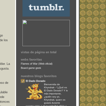
go
de los
vistas de página en total
webs favoritas
tler. La
Flames of War (Web oficial)
Board game geek
sgusta.
nuestros blogs favoritos
El Dado Dorado
oso de
Bienvenida de
Khyndrak
-
*¿Qué es
El Dado Dorado? Y lo
ulable
más importante,
uede
¿quién soy yo,
Khyndrak, quien os
entonces
guiará durante
vuestra visita a mi guarida?* * ¡Hola a