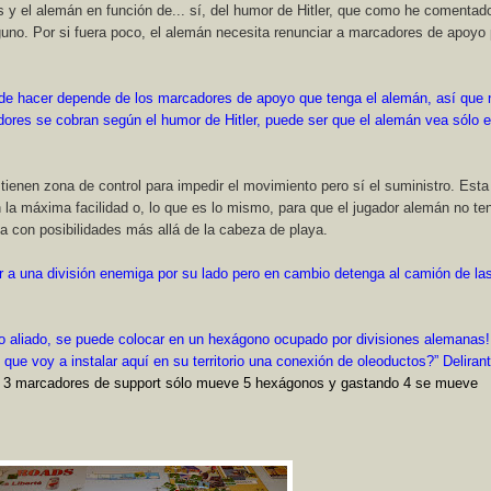
s y el alemán en función de... sí, del humor de Hitler, que como he comentad
nguno. Por si fuera poco, el alemán necesita renunciar a marcadores de apoyo
ede hacer depende de los marcadores de apoyo que tenga el alemán, así que 
res se cobran según el humor de Hitler, puede ser que el alemán vea sólo el
tienen zona de control para impedir el movimiento pero sí el suministro. Esta
 la máxima facilidad o, lo que es lo mismo, para que el jugador alemán no te
a con posibilidades más allá de la cabeza de playa.
r a una división enemiga por su lado pero en cambio detenga al camión de la
o aliado, se puede colocar en un hexágono ocupado por divisiones alemanas!
 que voy a instalar aquí en su territorio una conexión de oleoductos?” Deliran
o 3 marcadores de support sólo mueve 5 hexágonos y gastando 4 se mueve