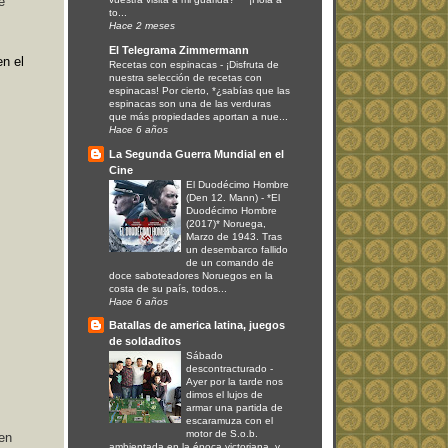
e
to...
Hace 2 meses
El Telegrama Zimmermann
en el
Recetas con espinacas
-
¡Disfruta de
nuestra selección de recetas con
espinacas! Por cierto, *¿sabías que las
espinacas son una de las verduras
que más propiedades aportan a nue...
Hace 6 años
La Segunda Guerra Mundial en el
Cine
El Duodécimo Hombre
(Den 12. Mann)
-
*El
Duodécimo Hombre
(2017)* Noruega,
Marzo de 1943. Tras
un desembarco fallido
de un comando de
doce saboteadores Noruegos en la
costa de su país, todos...
Hace 6 años
Batallas de america latina, juegos
de soldaditos
Sábado
descontracturado
-
Ayer por la tarde nos
dimos el lujos de
armar una partida de
escaramuza con el
motor de S.o.b.
 en
ambientada en la época victoriana, y