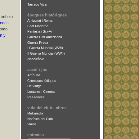
Tarraco Viva
èpoques històriques
símbolo
Antiguitat i Roma
veces
Edat Moderna
como
Fantasia i Sci-Fi
ón y
Guerra Civil Americana
Guerra Freda
I Guerra Mundial (WWI)
II Guerra Mundial (WWII)
Napoleònic
acció i joc
Artículos
Cròniques lúdiques
De viatge
Lectures i Cinema
Ressenyes
vida del club i altres
Multimèdia
Notícies del Club
Varios
entradas