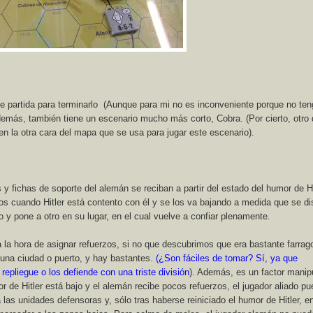
e partida para terminarlo
(Aunque para mi no es inconveniente porque no ten
demás, también tiene un escenario mucho más corto, Cobra. (Por cierto, otro 
 en la otra cara del mapa que se usa para jugar este escenario).
y fichas de soporte del alemán se reciban a partir del estado del humor de Hi
os cuando Hitler está contento con él y se los va bajando a medida que se di
o y pone a otro en su lugar, en el cual vuelve a confiar plenamente.
 la hora de asignar refuerzos, si no que descubrimos que era bastante farrag
una ciudad o puerto, y hay bastantes.
(¿
Son fáciles de tomar? Sí, ya que
epliegue o los defiende con una triste división
). Además, es un factor manip
r de Hitler está bajo y el alemán recibe pocos refuerzos, el jugador aliado p
 las unidades defensoras y, sólo tras haberse reiniciado el humor de Hitler, 