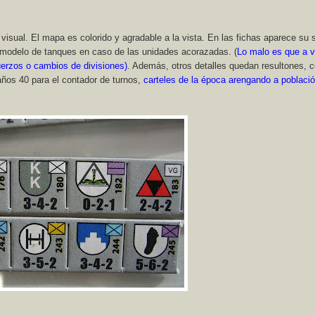
isual. El mapa es colorido y agradable a la vista. En las fichas aparece su 
un modelo de tanques en caso de las unidades acorazadas. (
Lo malo es que a 
uerzos o cambios de divisiones)
. Además, otros detalles quedan resultones, 
 años 40 para el contador de turnos,
carteles de la época arengando a poblaci