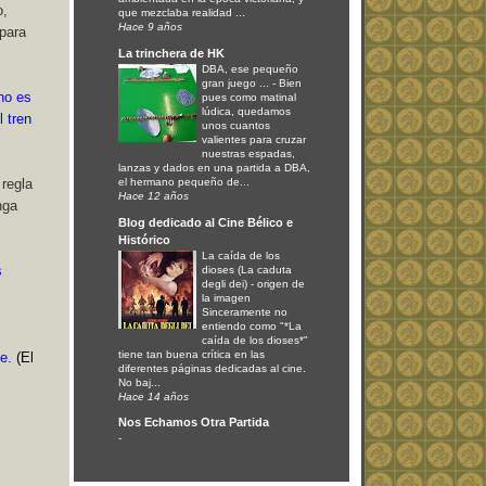
o,
que mezclaba realidad ...
Hace 9 años
 para
La trinchera de HK
DBA, ese pequeño
gran juego ...
-
Bien
no es
pues como matinal
lúdica, quedamos
 tren
unos cuantos
valientes para cruzar
nuestras espadas,
lanzas y dados en una partida a DBA,
el hermano pequeño de...
 regla
Hace 12 años
nga
Blog dedicado al Cine Bélico e
Histórico
La caída de los
s
dioses (La caduta
degli dei)
-
origen de
la imagen
Sinceramente no
entiendo como "*La
caída de los dioses*"
tiene tan buena crítica en las
te.
(El
diferentes páginas dedicadas al cine.
No baj...
Hace 14 años
Nos Echamos Otra Partida
-