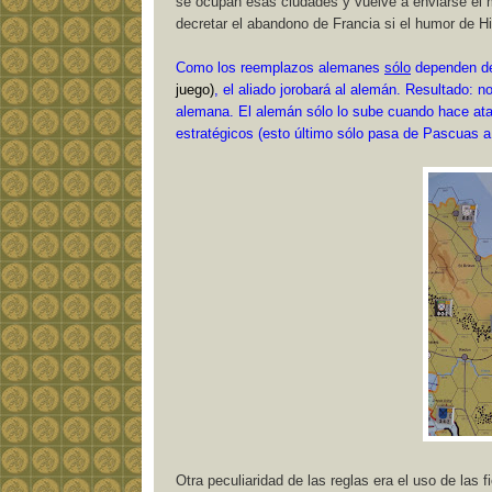
se ocupan esas ciudades y vuelve a enviarse el 
decretar el abandono de Francia si el humor de Hi
Como los reemplazos alemanes
sólo
dependen de
juego)
, el aliado jorobará al alemán. Resultado: 
alemana. El alemán sólo lo sube cuando hace at
estratégicos (esto último sólo pasa de Pascuas 
Otra peculiaridad de las reglas era el uso de las 