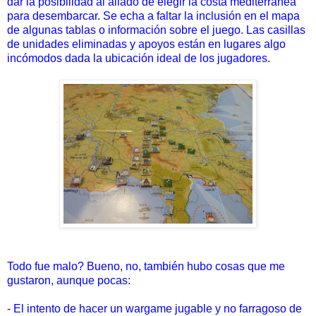
dar la posibilidad al aliado de elegir la costa mediterránea
para desembarcar. Se echa a faltar la inclusión en el mapa
de algunas tablas o información sobre el juego. Las casillas
de unidades eliminadas y apoyos están en lugares algo
incómodos dada la ubicación ideal de los jugadores.
Todo fue malo? Bueno, no, también hubo cosas que me
gustaron, aunque pocas:
- El intento de hacer un wargame jugable y no farragoso de