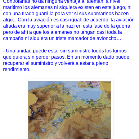
Controlarlas no da ninguna ventaja al alemán; a nivel
marítimo los alemanes ni siquiera existen en este juego, ni
con una tirada guarrilla para ver si sus submarinos hacen
algo... Con la aviación es casi igual: de acuerdo, la aviación
aliada era muy superior a la nazi en esta fase de la guerra,
pero de ahí a que los alemanes no tengan casi toda la
campaña ni siquiera un triste marcador de avioncito…
- Una unidad puede estar sin suministro todos los turnos
que quiera sin perder pasos. En un momento dado puede
recuperar el suministro y volverá a estar a pleno
rendimiento.