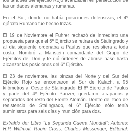
los tanques del ejército Rojo avanzaban en persecución de
las unidades alemanas y rumanas.
En el Sur, donde no había posiciones defensivas, el 4º
ejército Rumano fue hecho trizas.
El 19 de Noviembre el Führer rechazó de inmediato una
propuesta para que el 6º Ejército se retirara de Stalingrado y
al día siguiente ordenaba a Paulus que resistiera a toda
costa. Nombró a Manstein comandante del Grupo de
Ejércitos del Don y le dió órdenes de abrirse paso hasta
alcanzar las posiciones del 6º Ejército.
El 23 de noviembre, las pinzas del Norte y del Sur del
Ejército Rojo se encontraron al Sur de Kalach, a 95
kilómetros al Oeste de Stalingrado. El 6º Ejército de Paulus
y parte del 4º Ejército Panzer, quedaron atrapados y
separados del resto del Frente Alemán. Dentro del foco de
resistencia de Stalingrado, el 6º Ejército sólo tenía
suministros para seis días y munición para dos.
Extraído de: Libro "La Segunda Guerra Mundial"; Autores:
H.P. Willmott, Robin Cross, Charles Messenger; Editorial: