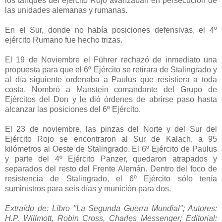
los tanques del ejército Rojo avanzaban en persecución de
las unidades alemanas y rumanas.
En el Sur, donde no había posiciones defensivas, el 4º
ejército Rumano fue hecho trizas.
El 19 de Noviembre el Führer rechazó de inmediato una
propuesta para que el 6º Ejército se retirara de Stalingrado y
al día siguiente ordenaba a Paulus que resistiera a toda
costa. Nombró a Manstein comandante del Grupo de
Ejércitos del Don y le dió órdenes de abrirse paso hasta
alcanzar las posiciones del 6º Ejército.
El 23 de noviembre, las pinzas del Norte y del Sur del
Ejército Rojo se encontraron al Sur de Kalach, a 95
kilómetros al Oeste de Stalingrado. El 6º Ejército de Paulus
y parte del 4º Ejército Panzer, quedaron atrapados y
separados del resto del Frente Alemán. Dentro del foco de
resistencia de Stalingrado, el 6º Ejército sólo tenía
suministros para seis días y munición para dos.
Extraído de: Libro "La Segunda Guerra Mundial"; Autores:
H.P. Willmott, Robin Cross, Charles Messenger; Editorial: