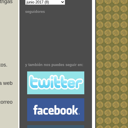
trigas
seguidores
tos.
y también nos puedes seguir en:
la web
orreo