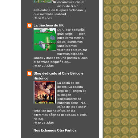
escaramuza con el
motor de S.o.b.
ambientada en la época victoriana, y
que mezclaba realidad ...
Hace 9 años
La trinchera de HK
DBA, ese pequeño
gran juego ...
-
Bien
pues como matinal
lúdica, quedamos
unos cuantos
valientes para cruzar
nuestras espadas,
lanzas y dados en una partida a DBA,
el hermano pequeño de...
Hace 12 años
Blog dedicado al Cine Bélico e
Histórico
La caída de los
dioses (La caduta
degli dei)
-
origen de
la imagen
Sinceramente no
entiendo como "*La
caída de los dioses*"
tiene tan buena crítica en las
diferentes páginas dedicadas al cine.
No baj...
Hace 14 años
Nos Echamos Otra Partida
-