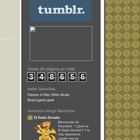
vistas de página en total
3
4
8
6
5
6
webs favoritas
Flames of War (Web oficial)
Board game geek
nuestros blogs favoritos
El Dado Dorado
Bienvenida de
Khyndrak
-
*¿Qué es
El Dado Dorado? Y lo
más importante,
¿quién soy yo,