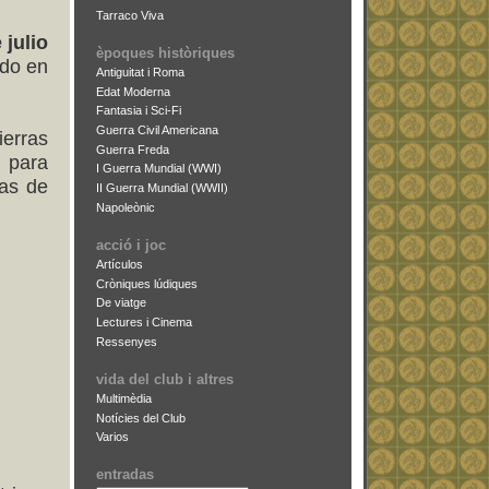
Tarraco Viva
 julio
èpoques històriques
ado en
Antiguitat i Roma
Edat Moderna
Fantasia i Sci-Fi
Guerra Civil Americana
erras
Guerra Freda
 para
I Guerra Mundial (WWI)
das de
II Guerra Mundial (WWII)
Napoleònic
acció i joc
Artículos
Cròniques lúdiques
De viatge
Lectures i Cinema
Ressenyes
vida del club i altres
Multimèdia
Notícies del Club
Varios
entradas