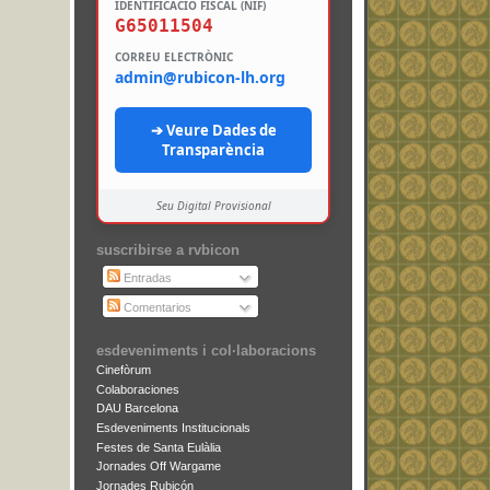
IDENTIFICACIÓ FISCAL (NIF)
G65011504
CORREU ELECTRÒNIC
admin@rubicon-lh.org
➔ Veure Dades de
Transparència
Seu Digital Provisional
suscribirse a rvbicon
Entradas
Comentarios
esdeveniments i col·laboracions
Cinefòrum
Colaboraciones
DAU Barcelona
Esdeveniments Institucionals
Festes de Santa Eulàlia
Jornades Off Wargame
Jornades Rubicón