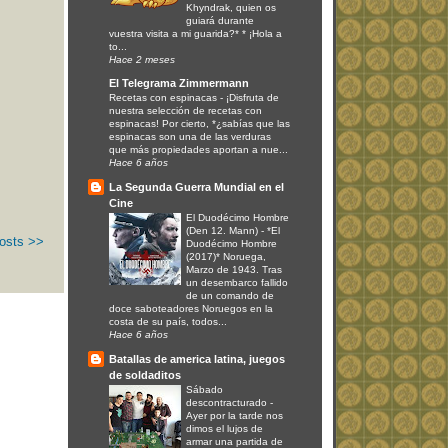
Khyndrak, quien os
guiará durante
vuestra visita a mi guarida?* * ¡Hola a
to...
Hace 2 meses
El Telegrama Zimmermann
Recetas con espinacas
-
¡Disfruta de
nuestra selección de recetas con
espinacas! Por cierto, *¿sabías que las
espinacas son una de las verduras
que más propiedades aportan a nue...
Hace 6 años
La Segunda Guerra Mundial en el
Cine
El Duodécimo Hombre
(Den 12. Mann)
-
*El
osts >>
Duodécimo Hombre
(2017)* Noruega,
Marzo de 1943. Tras
un desembarco fallido
de un comando de
doce saboteadores Noruegos en la
costa de su país, todos...
Hace 6 años
Batallas de america latina, juegos
de soldaditos
Sábado
descontracturado
-
Ayer por la tarde nos
dimos el lujos de
armar una partida de