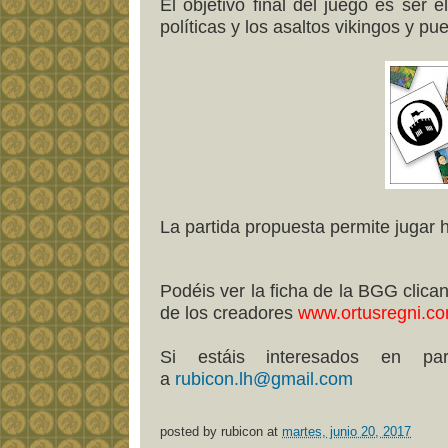
El objetivo final del juego es ser e
políticas y los asaltos vikingos y pu
La partida propuesta permite jugar 
Podéis ver la ficha de la BGG clic
de los creadores
www.ortusregni.c
Si estáis interesados en par
a
rubicon.lh@gmail.com
posted by
rubicon
at
martes, junio 20, 2017