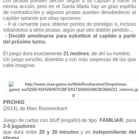
Los piratas pueden decidir seguir a su capitán y hacer la 
misma acción, pero en el Santa Marta hay un gran espíritu 
de contradicción y algunos piratas pueden desobedecer al 
capitán optando por otras opciones:
- Ir al camarote para obtener puntos de prestigio o, incluso 
robándolos a otros piratas, algún que otro doblón perdido…
- Decidir amotinarse para substituir al capitán a partir 
del próximo turno.
El juego dura exactamente 
21 motines
, de ahí su nombre.
Un juego sencillo, divertido y con más sorpresas de las que 
cabe imaginar.
PROHIS
(2014), de Marc Brunnenkant
Juego de cartas con 
bluff 
(engaño) de tipo
FAMILIAR
, para 
2-6 jugadores
que dura entre 
20 y 30 minutos 
y es
 independiente del 
idioma