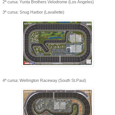
2ª cursa: Yunta Brothers Velodrome (Los Àngeles)
3ª cursa: Snug Harbor (Lavallette)
4ª cursa: Wellington Raceway (South St.Paul)