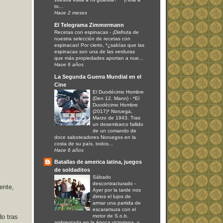
to...
Hace 2 meses
El Telegrama Zimmermann
Recetas con espinacas
-
¡Disfruta de
nuestra selección de recetas con
espinacas! Por cierto, *¿sabías que las
espinacas son una de las verduras
que más propiedades aportan a nue...
Hace 6 años
La Segunda Guerra Mundial en el
Cine
El Duodécimo Hombre
(Den 12. Mann)
-
*El
Duodécimo Hombre
(2017)* Noruega,
Marzo de 1943. Tras
un desembarco fallido
de un comando de
doce saboteadores Noruegos en la
costa de su país, todos...
Hace 6 años
Batallas de america latina, juegos
de soldaditos
Sábado
descontracturado
-
ente,
Ayer por la tarde nos
dimos el lujos de
armar una partida de
escaramuza con el
motor de S.o.b.
do tras
ambientada en la época victoriana, y