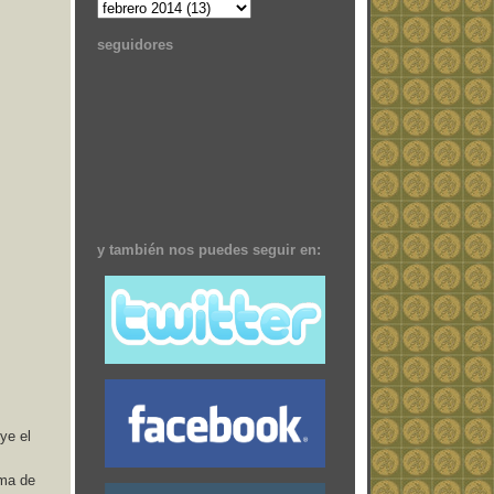
seguidores
y también nos puedes seguir en:
ye el
ema de