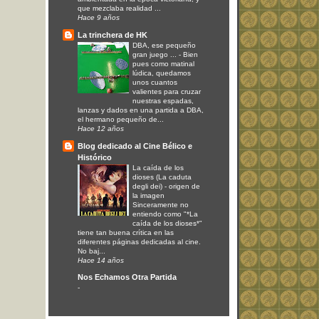
que mezclaba realidad ...
Hace 9 años
La trinchera de HK
DBA, ese pequeño
gran juego ...
-
Bien
pues como matinal
lúdica, quedamos
unos cuantos
valientes para cruzar
nuestras espadas,
lanzas y dados en una partida a DBA,
el hermano pequeño de...
Hace 12 años
Blog dedicado al Cine Bélico e
Histórico
La caída de los
dioses (La caduta
degli dei)
-
origen de
la imagen
Sinceramente no
entiendo como "*La
caída de los dioses*"
tiene tan buena crítica en las
diferentes páginas dedicadas al cine.
No baj...
Hace 14 años
Nos Echamos Otra Partida
-