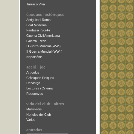
Tarraco Viva
èpoques històriques
Antiguitat i Roma
Edat Moderna
Fantasia i Sci-Fi
Guerra Civil Americana
Guerra Freda
I Guerra Mundial (WWI)
II Guerra Mundial (WWII)
Napoleònic
acció i joc
Artículos
Cròniques lúdiques
De viatge
Lectures i Cinema
Ressenyes
vida del club i altres
Multimèdia
Notícies del Club
Varios
entradas