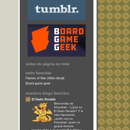
vistas de página en total
webs favoritas
Flames of War (Web oficial)
Board game geek
nuestros blogs favoritos
El Dado Dorado
Bienvenida de
Khyndrak
-
*¿Qué es
El Dado Dorado? Y lo
más importante,
¿quién soy yo,
Khyndrak, quien os
guiará durante
vuestra visita a mi guarida?* * ¡Hola a