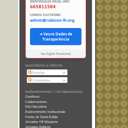
IDENTIFICACIÓ FISCAL (NIF)
G65011504
CORREU ELECTRÒNIC
admin@rubicon-lh.org
➔ Veure Dades de
Transparència
Seu Digital Provisional
suscribirse a rvbicon
Entradas
Comentarios
esdeveniments i col·laboracions
Cinefòrum
Colaboraciones
DAU Barcelona
Esdeveniments Institucionals
Festes de Santa Eulàlia
Jornades Off Wargame
Jornades Rubicón