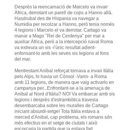
Desprès la reencarnació de Marcelo va invair
Àfrica, derrotant un parell de cops a Hanno allà.
Hasdrubal des de Hispania va navegar a
Numidia per recolzar a Hanno, però tenia només
4 legions i Marcelo el va derrotar. Cartago va
manar a Mago "Rei de Cerdenya" per mar a
auxiliar Àfrica, però a la intercepció naval Roma
va extreura un sis -l'únic resultat adient-
enfonsant-lo amb les seves sis legions al fons
del mar.
Mentrestant Anibal reforçat tornava a invair Itàlia
pels Alps, hi havia un Cònsol -Varro- a Roma
amb 11 legions, de manera que vaig activarlo en
campanya per...Enfrontant-se a la amenaça de
Anibal al Nord d'Itàlia? NO! Va embarcar amb sis
legions i desprès d'estrambòtica travesia
desembarcaba sobre les muralles de Cartago
iniciant absurdi-setge! Tota Itàlia estava a
merced d'Anibal, cap problema, els romans són
més efectius en el setge de ciutats i això
escorçaria la partida que ja estava fart