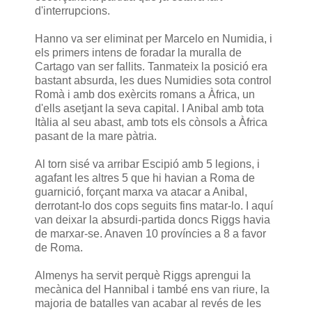
d'interrupcions.
Hanno va ser eliminat per Marcelo en Numidia, i
els primers intens de foradar la muralla de
Cartago van ser fallits. Tanmateix la posició era
bastant absurda, les dues Numidies sota control
Romà i amb dos exèrcits romans a Àfrica, un
d'ells asetjant la seva capital. I Anibal amb tota
Itàlia al seu abast, amb tots els cònsols a Àfrica
pasant de la mare pàtria.
Al torn sisé va arribar Escipió amb 5 legions, i
agafant les altres 5 que hi havian a Roma de
guarnició, forçant marxa va atacar a Anibal,
derrotant-lo dos cops seguits fins matar-lo. I aquí
van deixar la absurdi-partida doncs Riggs havia
de marxar-se. Anaven 10 províncies a 8 a favor
de Roma.
Almenys ha servit perquè Riggs aprengui la
mecànica del Hannibal i també ens van riure, la
majoria de batalles van acabar al revés de les