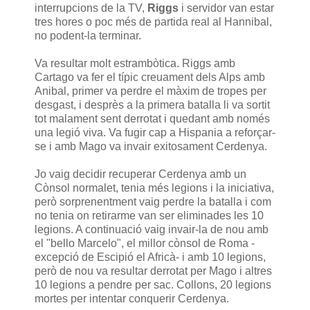
interrupcions de la TV,
Riggs
i servidor van estar
tres hores o poc més de partida real al Hannibal,
no podent-la terminar.
Va resultar molt estrambòtica. Riggs amb
Cartago va fer el típic creuament dels Alps amb
Anibal, primer va perdre el màxim de tropes per
desgast, i desprès a la primera batalla li va sortit
tot malament sent derrotat i quedant amb només
una legió viva. Va fugir cap a Hispania a reforçar-
se i amb Mago va invair exitosament Cerdenya.
Jo vaig decidir recuperar Cerdenya amb un
Cònsol normalet, tenia més legions i la iniciativa,
però sorprenentment vaig perdre la batalla i com
no tenia on retirarme van ser eliminades les 10
legions. A continuació vaig invair-la de nou amb
el "bello Marcelo", el millor cònsol de Roma -
excepció de Escipió el Africà- i amb 10 legions,
però de nou va resultar derrotat per Mago i altres
10 legions a pendre per sac. Collons, 20 legions
mortes per intentar conquerir Cerdenya.