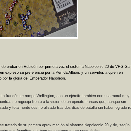
ad de probar en Rubicón por primera vez el sistema Napoleonic 20 de VPG Ga
n expresó su preferencia por la Pérfida Albión, y un servidor, a quien en
o por la gloria del Emperador Napoleón.
rcito francés se rompe.Wellington, con un ejército también con una moral muy
entras se regocija frente a la visión de un ejército francés que, aunque sin
ado y totalmente desmoralizado tras dos días de batalla sin haber logrado r
se tratado de su primera aproximación al sistema Napoleonic 20 y de, según
entre sus favoritas a la hora de sentarse a tirar unos dados…..