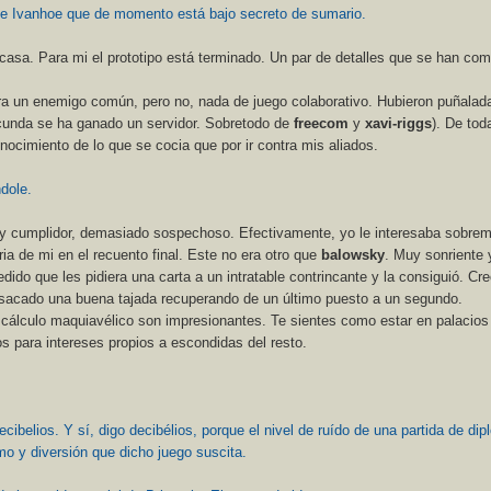
 de Ivanhoe que de momento está bajo secreto de sumario.
 casa. Para mi el prototipo está terminado. Un par de detalles que se han co
ra un enemigo común, pero no, nada de juego colaborativo. Hubieron puñalad
acunda se ha ganado un servidor. Sobretodo de
freecom
y
xavi-riggs
). De tod
cimiento de lo que se cocia que por ir contra mis aliados.
dole.
 cumplidor, demasiado sospechoso. Efectivamente, yo le interesaba sobre
ia de mi en el recuento final. Este no era otro que
balowsky
. Muy sonriente 
dido que les pidiera una carta a un intratable contrincante y la consiguió. Cr
sacado una buena tajada recuperando de un último puesto a un segundo.
e cálculo maquiavélico son impresionantes. Te sientes como estar en palacios
s para intereses propios a escondidas del resto.
ecibelios. Y sí, digo decibélios, porque el nivel de ruído de una partida de di
mo y diversión que dicho juego suscita.