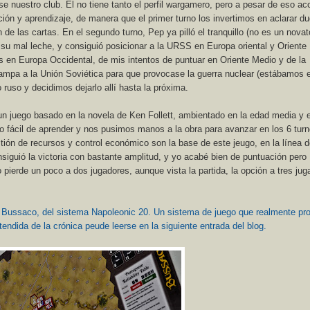
nuestro club. Él no tiene tanto el perfil wargamero, pero a pesar de eso ac
ación y aprendizaje, de manera que el primer turno los invertimos en aclarar d
n de las cartas. En el segundo turno, Pep ya pilló el tranquillo (no es un novat
 su mal leche, y consiguió posicionar a la URSS en Europa oriental y Oriente
 en Europa Occidental, de mis intentos de puntuar en Oriente Medio y de la
trampa a la Unión Soviética para que provocase la guerra nuclear (estábamos 
uso y decidimos dejarlo allí hasta la próxima.
un juego basado en la novela de Ken Follett, ambientado en la edad media y e
o fácil de aprender y nos pusimos manos a la obra para avanzar en los 6 tur
tión de recursos y control económico son la base de este jeugo, en la línea 
iguió la victoria con bastante amplitud, y yo acabé bien de puntuación pero
pierde un poco a dos jugadores, aunque vista la partida, la opción a tres jug
e Bussaco, del sistema Napoleonic 20. Un sistema de juego que realmente pr
endida de la crónica peude leerse en la siguiente entrada del blog.