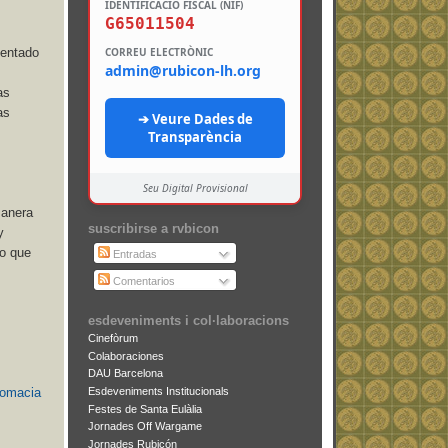
IDENTIFICACIÓ FISCAL (NIF)
G65011504
CORREU ELECTRÒNIC
mentado
admin@rubicon-lh.org
as
as
➔ Veure Dades de
Transparència
Seu Digital Provisional
manera
suscribirse a rvbicon
y
eo que
Entradas
Comentarios
esdeveniments i col·laboracions
Cinefòrum
Colaboraciones
DAU Barcelona
Esdeveniments Institucionals
plomacia
Festes de Santa Eulàlia
Jornades Off Wargame
Jornades Rubicón