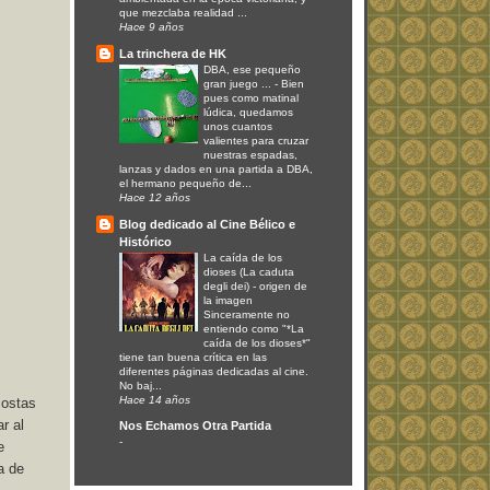
que mezclaba realidad ...
Hace 9 años
La trinchera de HK
DBA, ese pequeño
gran juego ...
-
Bien
pues como matinal
lúdica, quedamos
unos cuantos
valientes para cruzar
nuestras espadas,
lanzas y dados en una partida a DBA,
el hermano pequeño de...
Hace 12 años
Blog dedicado al Cine Bélico e
Histórico
La caída de los
dioses (La caduta
degli dei)
-
origen de
la imagen
Sinceramente no
entiendo como "*La
caída de los dioses*"
tiene tan buena crítica en las
diferentes páginas dedicadas al cine.
No baj...
Hace 14 años
costas
r al
Nos Echamos Otra Partida
-
e
a de