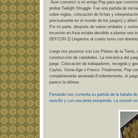
Ayer convencí a mi amigo Pep para que conociese 
probar Twiligth Struggle. Fue una partida de inici
sobre reglas, colocación de fichas y interpretació
precisamente en el mundo de los juegos) y afloró
Por mi parte, después de varios embates y sustos
incursión en Asia estaba decidido a plantar una 
DEFCON 2) Llegamos al cuarto turno con dominio r
Luego nos pusimos con Los Pilares de la Tierra, 
construcción de catedrales. La mecánica del jueg
juego. Colocación de trabajadores, recogida y ges
Caylus, Stone Age o Fresco. Finalmente, Pep cons
completamente arruinado.Evidentemente, el juego 
parece la idónea.
Fernando nos comenta su partida de la batalla d
sencillo y con una pinta estupenda. La versión ext