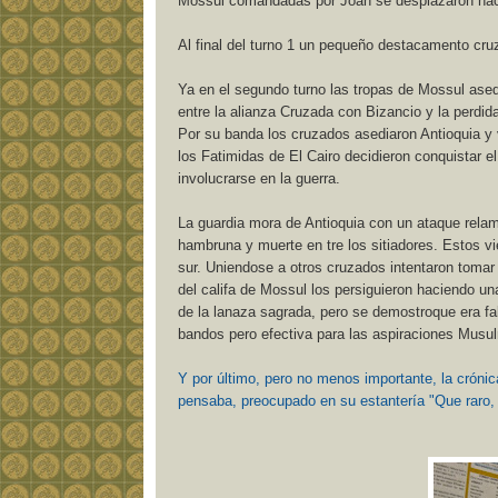
Mossul comandadas por Joan se desplazaron haci
Al final del turno 1 un pequeño destacamento cruz
Ya en el segundo turno las tropas de Mossul ased
entre la alianza Cruzada con Bizancio y la perdid
Por su banda los cruzados asediaron Antioquia y
los Fatimidas de El Cairo decidieron conquistar 
involucrarse en la guerra.
La guardia mora de Antioquia con un ataque relam
hambruna y muerte en tre los sitiadores. Estos vi
sur. Uniendose a otros cruzados intentaron tomar t
del califa de Mossul los persiguieron haciendo una
de la lanaza sagrada, pero se demostroque era fal
bandos pero efectiva para las aspiraciones Musu
Y por último, pero no menos importante, la crónica
pensaba, preocupado en su estantería "Que raro,