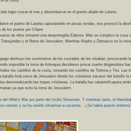
a la costa.
ado logro cruzar el mar y desembarcar en el puerto aliado de Lataria.
iaron el puerto de Lataria capturandolo en pocas rondas, eso provocó la diso
a de los puntos por Chipre
 varios de ellos tomaron una desprotegida Edessa. Más se complico la cosa 
el Transjordan y el Reino de Jerusalem. Mientras Alepho y Damasco se lo mira
pago destruyo los suministros de los cruzados de les sitiaban, provocando l
endo imposible la toma de Antioquia decidieron provar suerte dirigiendose hac
odos los castillos de la costa, tomando los castillos de Tortosa y Tiro. Las t
 batalla final cerca de Jerusalem donde los cristianos sacaron del bolsillo la r
sa desmoralizando las tropas cristianas. La batalla fue catastroficapara amb
lmanas ya que evito la toma de Jerusalem.
 del Hitler's War por parte del ínclito Silverman. Y mientras tanto, el Hanniba
 es viernes y no ha venido silverman a sacarme... ¿Se habrá puesto enfermo