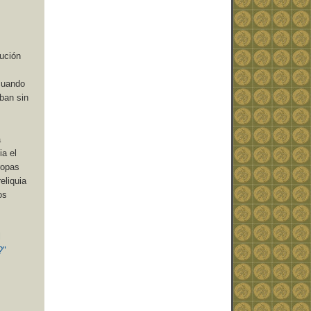
lución
cuando
ban sin
a
ia el
ropas
eliquia
os
l
?"