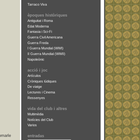
Tarraco Viva
èpoques històriques
Antiguitat i Roma
Edat Moderna
Fantasia i Sci-Fi
Guerra Civil Americana
Guerra Freda
I Guerra Mundial (WWI)
II Guerra Mundial (WWII)
Napoleònic
acció i joc
Artículos
Cròniques lúdiques
De viatge
Lectures i Cinema
Ressenyes
vida del club i altres
Multimèdia
Notícies del Club
Varios
omarle
entradas