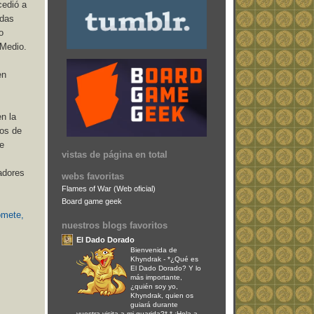
cedió a
udas
o
 Medio.
en
n la
nos de
de
vistas de página en total
adores
webs favoritas
Flames of War (Web oficial)
Board game geek
omete,
nuestros blogs favoritos
El Dado Dorado
Bienvenida de
Khyndrak
-
*¿Qué es
El Dado Dorado? Y lo
más importante,
¿quién soy yo,
Khyndrak, quien os
guiará durante
vuestra visita a mi guarida?* * ¡Hola a