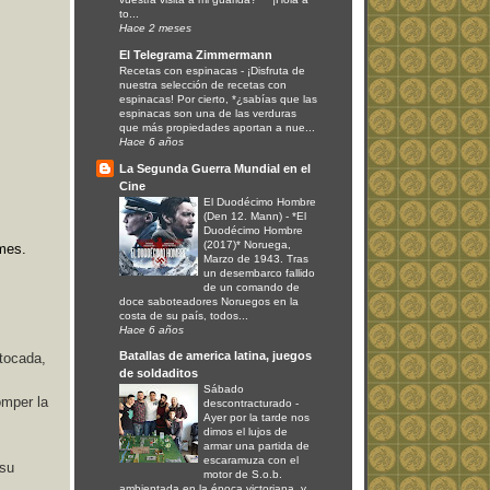
to...
Hace 2 meses
El Telegrama Zimmermann
Recetas con espinacas
-
¡Disfruta de
nuestra selección de recetas con
espinacas! Por cierto, *¿sabías que las
espinacas son una de las verduras
que más propiedades aportan a nue...
Hace 6 años
La Segunda Guerra Mundial en el
Cine
El Duodécimo Hombre
(Den 12. Mann)
-
*El
Duodécimo Hombre
(2017)* Noruega,
mes.
Marzo de 1943. Tras
un desembarco fallido
de un comando de
doce saboteadores Noruegos en la
costa de su país, todos...
Hace 6 años
Batallas de america latina, juegos
 tocada,
de soldaditos
Sábado
omper la
descontracturado
-
Ayer por la tarde nos
dimos el lujos de
armar una partida de
escaramuza con el
 su
motor de S.o.b.
ambientada en la época victoriana, y