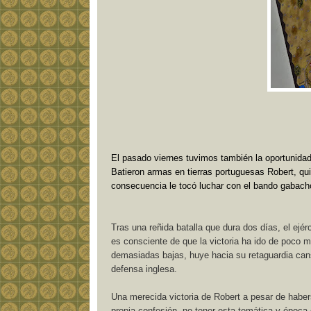
El pasado viernes tuvimos también la oportunid
Batieron armas en tierras portuguesas Robert, quie
consecuencia le tocó luchar con el bando gabach
Tras una reñida batalla que dura dos días, el ejé
es consciente de que la victoria ha ido de poco mi
demasiadas bajas, huye hacia su retaguardia cans
defensa inglesa.
Una merecida victoria de Robert a pesar de haber
propia confesión, no tener esta temática y época 