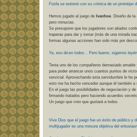
Fosfa se estrenó con su crónica de un prototipo
Hemos jugado al juego de
Ivanhoe
. Diseño de la
pero minucias.
Se presupone que los jugadores son aliados cont
traperas para dar y tomar (más de una mirada ir
formas algunas acciones han sido más por descono
Ya, eso dicen todos... Pero bueno, sigamos leyén
Tenia uno de los compañeros demasiado amable y
para poder arrancar unos cuantos puntos de victor
servicial. Aprovechando esta servidumbre le he pe
esto me ha hecho vencedor aunque él también a 
En el juego las posibilidades de negociación y d
firmando tratados pero haciendo acuerdos secreto
Un juego que creo que gustará a todos.
Vive Dios que el juego fue un éxito de público y d
multijugador es una mesura objetiva del entusias