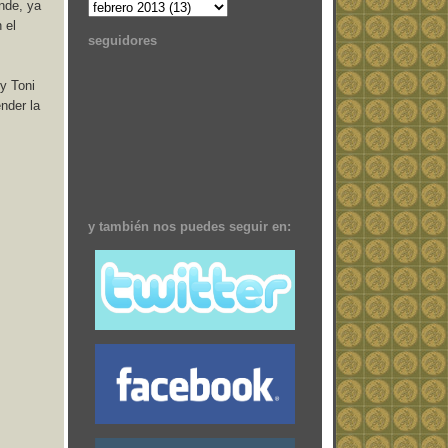
nde, ya
 el
seguidores
 y Toni
nder la
y también nos puedes seguir en: