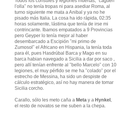
Todos los cónsules y legiones muertas, "cagüen
l'olla" no tenía tropas ni para asediar Roma, al
turno siguiente me mata a Anibal y ya no he
pisado más Italia. La cosa ha ido rápida, 02:35
horas solamente, lástima que tenía de irse mi
contrincante. Ibamos empatados a 9 Provincias
pero Geyper lo tenía mejor al haber
desembarcado a Escipión "mi primo de
Zumosol" el Africano en Hispania, la tenía toda
para él, pues Hasdrúbal Barca y Mago en su
barca habian navegado a Sicilia a dar por saco ,
pero allí tenían enfrente al "bello Marcelo" con 10
legiones, el muy pérfido se me ha "colado" por el
estrecho de Messina, ha sido un despiste de
cálculo estratégico, así no hay manera de tomar
Sicilia corcho.
Carallo, sólo les meto caña a
Meta
y a
Hynkel
,
el resto de novatos se me suben a la chepa.