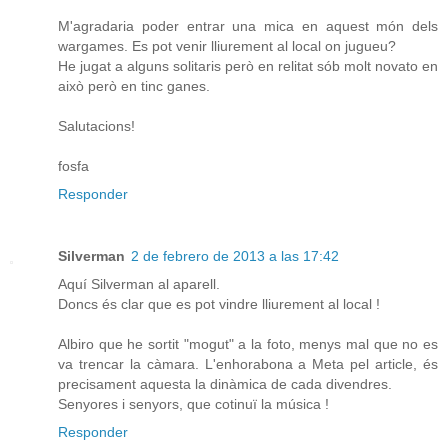
M'agradaria poder entrar una mica en aquest món dels
wargames. Es pot venir lliurement al local on jugueu?
He jugat a alguns solitaris però en relitat sób molt novato en
això però en tinc ganes.
Salutacions!
fosfa
Responder
Silverman
2 de febrero de 2013 a las 17:42
Aquí Silverman al aparell.
Doncs és clar que es pot vindre lliurement al local !
Albiro que he sortit "mogut" a la foto, menys mal que no es
va trencar la càmara. L'enhorabona a Meta pel article, és
precisament aquesta la dinàmica de cada divendres.
Senyores i senyors, que cotinuï la música !
Responder