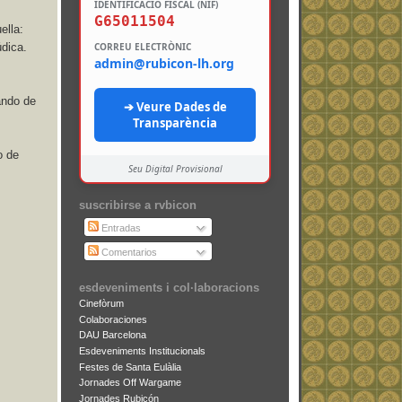
IDENTIFICACIÓ FISCAL (NIF)
G65011504
ella:
CORREU ELECTRÒNIC
údica.
admin@rubicon-lh.org
ando de
➔ Veure Dades de
Transparència
o de
Seu Digital Provisional
suscribirse a rvbicon
Entradas
Comentarios
esdeveniments i col·laboracions
Cinefòrum
Colaboraciones
DAU Barcelona
Esdeveniments Institucionals
Festes de Santa Eulàlia
Jornades Off Wargame
Jornades Rubicón