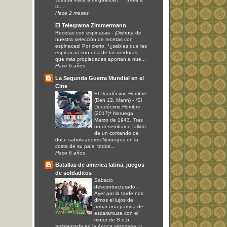
to...
Hace 2 meses
El Telegrama Zimmermann
Recetas con espinacas
-
¡Disfruta de
nuestra selección de recetas con
espinacas! Por cierto, *¿sabías que las
espinacas son una de las verduras
que más propiedades aportan a nue...
Hace 6 años
La Segunda Guerra Mundial en el
Cine
El Duodécimo Hombre
(Den 12. Mann)
-
*El
Duodécimo Hombre
(2017)* Noruega,
Marzo de 1943. Tras
un desembarco fallido
de un comando de
doce saboteadores Noruegos en la
costa de su país, todos...
Hace 6 años
Batallas de america latina, juegos
de soldaditos
Sábado
descontracturado
-
Ayer por la tarde nos
dimos el lujos de
armar una partida de
escaramuza con el
motor de S.o.b.
ambientada en la época victoriana, y