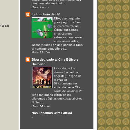
que mezclaba realidad ...
Hace 9 años
La trinchera de HK
DBA, ese pequeño
gran juego ...
-
Bien
era su
pues como matinal
lúdica, quedamos
unos cuantos
valientes para cruzar
nuestras espadas,
lanzas y dados en una partida a DBA,
el hermano pequeño de...
Hace 12 años
Blog dedicado al Cine Bélico e
Histórico
La caída de los
dioses (La caduta
degli dei)
-
origen de
la imagen
Sinceramente no
entiendo como "*La
caída de los dioses*"
tiene tan buena crítica en las
diferentes páginas dedicadas al cine.
No baj...
Hace 14 años
Nos Echamos Otra Partida
-