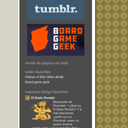
vistas de página en total
webs favoritas
Flames of War (Web oficial)
Board game geek
nuestros blogs favoritos
El Dado Dorado
Bienvenida de
Khyndrak
-
*¿Qué es
El Dado Dorado? Y lo
más importante,
¿quién soy yo,
Khyndrak, quien os
guiará durante
vuestra visita a mi guarida?* * ¡Hola a