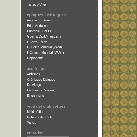
Tarraco Viva
èpoques històriques
Antiguitat i Roma
Edat Moderna
Fantasia i Sci-Fi
Guerra Civil Americana
Guerra Freda
I Guerra Mundial (WWI)
II Guerra Mundial (WWII)
Napoleònic
acció i joc
Artículos
Cròniques lúdiques
De viatge
Lectures i Cinema
Ressenyes
vida del club i altres
Multimèdia
Notícies del Club
Varios
entradas