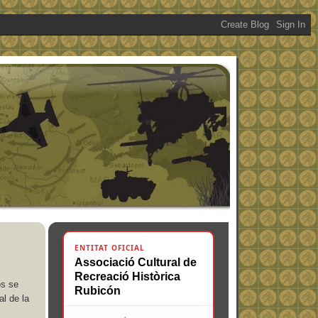
ENTITAT OFICIAL
Associació Cultural de
Recreació Històrica
os se
Rubicón
al de la