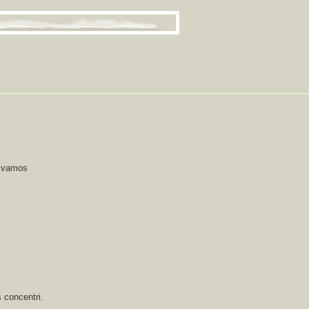
s vamos
s concentri.