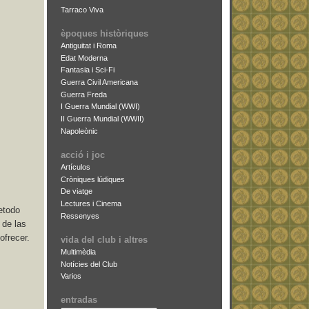
Tarraco Viva
èpoques històriques
Antiguitat i Roma
Edat Moderna
Fantasia i Sci-Fi
Guerra Civil Americana
Guerra Freda
I Guerra Mundial (WWI)
II Guerra Mundial (WWII)
Napoleònic
acció i joc
Artículos
Cròniques lúdiques
De viatge
Lectures i Cinema
retodo
Ressenyes
 de las
ofrecer.
vida del club i altres
Multimèdia
Notícies del Club
Varios
entradas