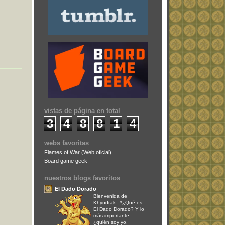
vistas de página en total
3
4
8
8
1
4
webs favoritas
Flames of War (Web oficial)
Board game geek
nuestros blogs favoritos
El Dado Dorado
Bienvenida de
Khyndrak
-
*¿Qué es
El Dado Dorado? Y lo
más importante,
¿quién soy yo,