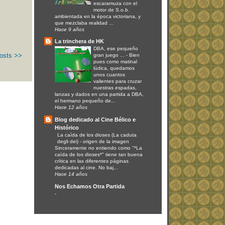
escaramuza con el
motor de S.o.b.
ambientada en la época victoriana, y
que mezclaba realidad ...
Hace 9 años
La trinchera de HK
DBA, ese pequeño
osts >>
gran juego ...
-
Bien
pues como matinal
lúdica, quedamos
unos cuantos
valientes para cruzar
nuestras espadas,
lanzas y dados en una partida a DBA,
el hermano pequeño de...
Hace 12 años
Blog dedicado al Cine Bélico e
Histórico
La caída de los dioses (La caduta
degli dei)
-
origen de la imagen
Sinceramente no entiendo como "*La
caída de los dioses*" tiene tan buena
crítica en las diferentes páginas
dedicadas al cine. No baj...
Hace 14 años
Nos Echamos Otra Partida
-