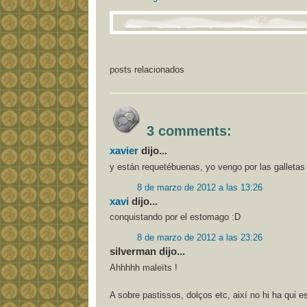
posts relacionados
3 comments:
xavier
dijo...
y están requetébuenas, yo vengo por las galleta
8 de marzo de 2012 a las 13:26
xavi
dijo...
conquistando por el estomago :D
8 de marzo de 2012 a las 23:26
silverman dijo...
Ahhhhh maleïts !
A sobre pastissos, dolços etc, així no hi ha qui e