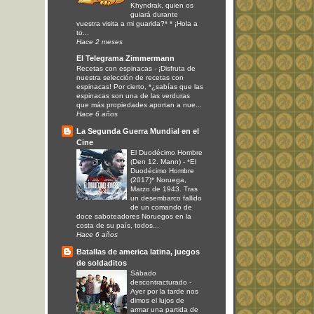
Khyndrak, quien os
guiará durante
vuestra visita a mi guarida?* * ¡Hola a
to...
Hace 2 meses
El Telegrama Zimmermann
Recetas con espinacas
-
¡Disfruta de
nuestra selección de recetas con
espinacas! Por cierto, *¿sabías que las
espinacas son una de las verduras
que más propiedades aportan a nue...
Hace 6 años
La Segunda Guerra Mundial en el
Cine
El Duodécimo Hombre
(Den 12. Mann)
-
*El
Duodécimo Hombre
(2017)* Noruega,
Marzo de 1943. Tras
un desembarco fallido
de un comando de
doce saboteadores Noruegos en la
costa de su país, todos...
Hace 6 años
Batallas de america latina, juegos
de soldaditos
Sábado
descontracturado
-
Ayer por la tarde nos
dimos el lujos de
armar una partida de