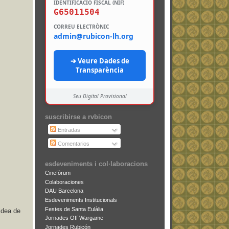
IDENTIFICACIÓ FISCAL (NIF)
G65011504
CORREU ELECTRÒNIC
admin@rubicon-lh.org
➔ Veure Dades de
Transparència
Seu Digital Provisional
suscribirse a rvbicon
Entradas
Comentarios
esdeveniments i col·laboracions
Cinefòrum
Colaboraciones
DAU Barcelona
Esdeveniments Institucionals
Festes de Santa Eulàlia
idea de
Jornades Off Wargame
Jornades Rubicón