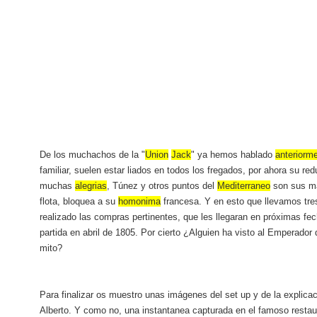
De los muchachos de la "
Union
Jack
" ya hemos hablado
anteriorm
familiar, suelen estar liados en todos los fregados, por ahora su red
muchas
alegrias
, Túnez y otros puntos del
Mediterraneo
son sus 
flota, bloquea a su
homonima
francesa. Y en esto que llevamos tre
realizado las compras pertinentes, que les llegaran en próximas fe
partida en abril de 1805. Por cierto ¿Alguien ha visto al Emperador
mito?
Para finalizar os muestro unas imágenes del set up y de la explicac
Alberto. Y como no, una instantanea capturada en el famoso restaur