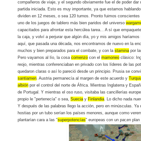
compañeros de viaje, y el segundo obviamente fue el de poder dar u
partida iniciada. Esto es muy importante, ya que estamos hablando
dividen en 12 meses, o sea 120 turnos. Pronto fuimos consciente
uno de los juegos de tablero más bien paridos del universo
wargam
capacitados para afrontar esta hercúlea tarea... A sí que empaque
la caja, y volví a perjurar que algún día, yo y mis amigos haríamos
aquí, que pasada una década, nos encontramos de nuevo en la enc
muchos y bien preparados para el combate, y con la
stamina
por la
Pero vayamos al lío, la cosa
comenzo
con el
mamoneo
clásico: In
reojo, mientras conferenciaban en privado con los líderes de las p
quedaron claras o así lo pareció desde un principio. Prusia se convi
santiamen
. Austria permanecía al margen de este acuerdo y
Turqui
albión
por el control del norte de África. Mientras Inglaterra y Espa
de Portugal. Y mientras el oso ruso, visitaba las cancillerías euro
propio le "pertenecía" o sea,
Suecia
y
Finlandia
. Lo dicho nada nuev
Y después de las palabras llego la acción, pero en minúsculas. Ya q
hostias por un tubo serían los países menores, aunque como vere
plantarían cara a las "
superpotencías
" europeas con un par,en plan