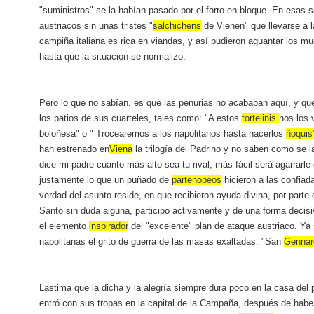
"suministros" se la habían pasado por el forro en bloque. En esas 
austriacos sin unas tristes "
salchichens
de Vienen" que llevarse a 
campiña italiana es rica en viandas, y así pudieron aguantar los m
hasta que la situación se normalizo.
Pero lo que no sabían, es que las penurias no acababan aquí, y qu
los patios de sus cuarteles, tales como: "A estos
tortelinis
nos los
boloñesa" o " Trocearemos a los napolitanos hasta hacerlos
ñoquis
han estrenado en
Viena
la trilogía del Padrino y no saben como se 
dice mi padre cuanto más alto sea tu rival, más fácil será agarrarl
justamente lo que un puñado de
partenopeos
hicieron a las confiad
verdad del asunto reside, en que recibieron ayuda divina, por parte
Santo sin duda alguna, participo activamente y de una forma decisiv
el elemento
inspirador
del "excelente" plan de ataque austriaco. Ya 
napolitanas el grito de guerra de las masas exaltadas: "San
Gennar
Lastima que la dicha y la alegría siempre dura poco en la casa del 
entró con sus tropas en la capital de la Campaña, después de haber