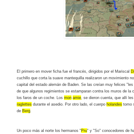
El primero en mover ficha fue el francés, dirigidos por el Mariscal
D
cuchillo que corta la suave mantequilla realizaron un movimiento nor
capital del estado alemán de Baden. Se las creían muy felices "le
de que algunos regimientos se estamparan contra los muros de la 
los faros de un coche. Los
mon
amie
, se dieron cuenta, que allí le
raglettes
durante el asedio. Por otro lado, el cuerpo
holandes
tomo s
de
Berg
.
Un poco más al norte los hermanos "
Pru
" y "So" conocedores de h