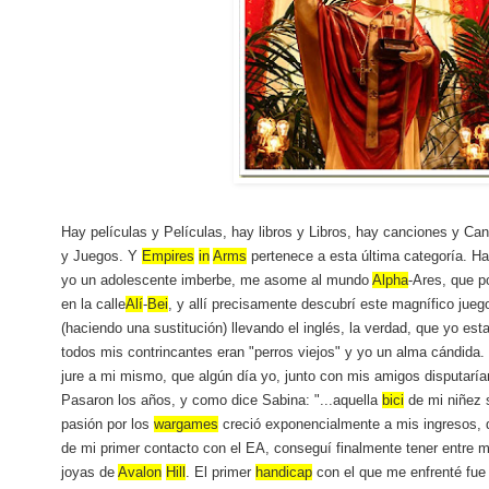
Hay películas y Películas, hay libros y Libros, hay canciones y Ca
y Juegos. Y
Empires
in
Arms
pertenece a esta última categoría. 
yo un adolescente imberbe, me asome al mundo
Alpha
-Ares, que p
en la calle
Alí
-
Bei
, y allí precisamente descubrí este magnífico juego
(haciendo una sustitución) llevando el inglés, la verdad, que yo est
todos mis contrincantes eran "perros viejos" y yo un alma cándida
jure a mi mismo, que algún día yo, junto con mis amigos disputa
Pasaron los años, y como dice Sabina: "...aquella
bici
de mi niñez s
pasión por los
wargames
creció exponencialmente a mis ingresos,
de mi primer contacto con el EA, conseguí finalmente tener entre 
joyas de
Avalon
Hill
. El primer
handicap
con el que me enfrenté fue 