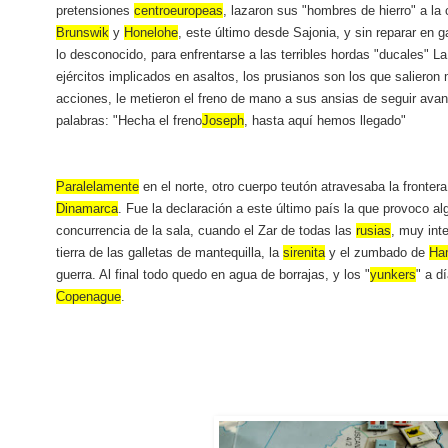
pretensiones
centroeuropeas
, lazaron sus "hombres de hierro" a la
Brunswik
y
Honelohe
, este último desde Sajonia, y sin reparar en g
lo desconocido, para enfrentarse a las terribles hordas "ducales" L
ejércitos implicados en asaltos, los prusianos son los que saliero
acciones, le metieron el freno de mano a sus ansias de seguir ava
palabras: "Hecha el freno
Joseph
, hasta aquí hemos llegado"
Paralelamente
en el norte, otro cuerpo teutón atravesaba la frontera
Dinamarca
. Fue la declaración a este último país la que provoco al
concurrencia de la sala, cuando el Zar de todas las
rusias
, muy int
tierra de las galletas de mantequilla, la
sirenita
y el zumbado de
Ha
guerra. Al final todo quedo en agua de borrajas, y los "
yunkers
" a d
Copenague
.