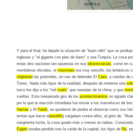
Y para el final, he dejado la situación de "buen rollo" que se produjo
ingleses y "el gigante con pies de barro" o sea Turquía. La cosa prom
estas dos naciones tan opuestas en sus
idiosincracias
, como en su
mentideros oficiales, el
mamoneo
era muy sencillo, los británicos 
vilgilando
las pirámides, en vez de defender El
Cairo
, a cambio de 
Túnez. Nada más lejos de la realidad, después de meterse una
sob
turco les dijo a los "red
coats
" que naranjas de la china, y que
mont
vueltas. Este inesperado giro de los
acontecimientos
no agrado cla
por lo que la reacción inmediata fue enviar a los mamelucos de boc
Hamas
y Al
Fatah
, se quedaron de piedra al observar como sus her
tenían que hacer el
paséillo
) cargaban contra ellos, al grito de: "Mue
sangrienta lucha, la cosa quedo más o menos en tablas. Conocedo
Egipto
estaba perdido tras la caída de la capital, los hijos de
Ra
, s