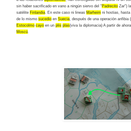
sin haber sacrificado en vano a ningún siervo del "
Padrecito
Zar") l
satélite
Finlandia
. En este caso ni lineas
Marheim
ni hostias, hasta
de lo mismo
sucedio
en
Suecia
, después de una operación anfibia 
Estocolmo
cayo
en un
plis
plas
(viva la diplomacia) A partir de aho
Moscú
.