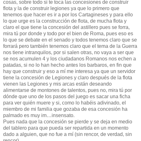
cosas, sobre todo si te toca las concesiones de construir
flota y la de construir legiones ya que lo primero que
tenemos que hacer es ir a por los Cartagineses y para ello
lo que urge es la construcción de flota, de mucha flota y
claro el que tiene la concesión del astillero pues se forra,
mira tú por donde y todo por el bien de Roma, pues eso es
lo que se debate en el senado y todos tenemos claro que se
forrará pero también tenemos claro que el tema de la Guerra
nos tiene intranquilos, por si salen otras, no vaya a ser que
se nos acumulen 4 y los ciudadanos Romanos nos echen a
patadas, si no lo han hecho antes los barbaros, en fin que
hay que construir y eso a mí me interesa ya que un servidor
tiene la concesión de Legiones y claro después de la flota
vienen las Legiones y mis arcas están deseando
alimentarse de montones de talentos, pues no, mira tú por
dónde que uno de los pasos del juego es sacar una ficha
para ver quién muere y si, como lo habéis adivinado, el
miembro de mi familia que gozaba de esa concesión ha
palmado es muy im…insensato.
Pues nada que la concesión se pierde y se deja en medio
del tablero para que pueda ser repartida en un momento
dado a alguien, que no fue a mí (sin rencor, de verdad, sin
rencor).