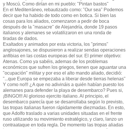
y Moscú. Como dirían en mi pueblo: "Pintan bastos"
En el Mediterráneo, rebautizado como: "Our sea" Podemos
decir que ha habido de todo como en botica. Si bien las
cosas para los aliados, comenzaron a pedir de boca
después de la "masacre" de Alejandría, donde 19 pasos
italianos y alemanes se volatilizaron en una ronda de
tiradas de dados.
Exaltados y animados por esta victoria, los "primos"
anglosajones, se dispusieron a realizar sendas operaciones
anfibias en las costas europeas del sur. El primer objetivo:
Atenas. Como ya sabéis, ademas de los problemas
económicos que sufren los griegos, tienen que aguantar una
"ocupación" militar y por eso el alto mando aliado, decidió:
"...que Europa se empezaba a liberar desde tierras helenas"
Y como no!!! ¿A que no adivináis a quién habían puesto los
alemanes para defender la playa de desembarco? Pues si,
¡BINGO!!! Al glorioso ejercito italiano. Al principio, el
desembarco parecía que se desarrollaba según lo previsto,
las tropas italianas fueron rápidamente diezmadas. En esto,
que Adolfo traslado a varias unidades situadas en el frente
ruso utilizando su movimiento estratégico, y claro, lanzo un
contraataque en toda regla. De momento las tropas aliadas